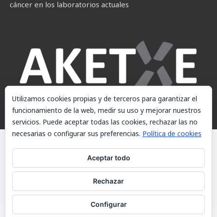
cáncer en los laboratorios actuales
Utilizamos cookies propias y de terceros para garantizar el
funcionamiento de la web, medir su uso y mejorar nuestros
servicios. Puede aceptar todas las cookies, rechazar las no
necesarias o configurar sus preferencias.
Política de cookies
© AKETXE Consulting, S.L. - Este sitio web utiliza cookies, consulte
nuestra Política de cookies.
Aceptar todo
Aviso Legal
Rechazar
Política de cookies
Contacto
Configurar