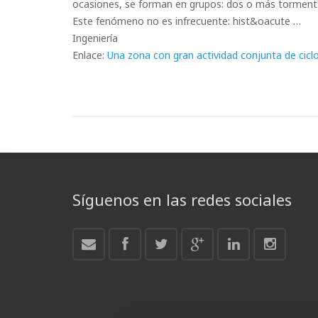
ocasiones, se forman en grupos: dos o más torment
Este fenómeno no es infrecuente: hist&oacute …
Ingeniería
Enlace:
Una zona con gran actividad conjunta de cic
Síguenos en las redes sociales