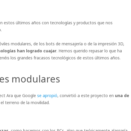
 en estos últimos años con tecnologías y productos que nos
.
óviles modulares, de los bots de mensajería o de la impresión 3D,
nologías han logrado cuajar
. Hemos querido repasar lo que ha
enéis los grandes fracasos tecnológicos de estos últimos años.
iles modulares
ect Ara que Google
se apropió
, convirtió a este proyecto en
una de
el terreno de la movilidad.
iezas
, como hacemos con los PCs, algo que teóricamente alargaría