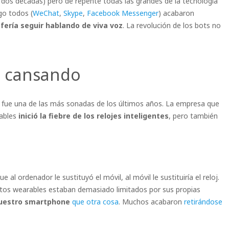
dos décadas) pero de repente todas las grandes de la tecnología
go todos (
WeChat
,
Skype
,
Facebook Messenger
) acabaron
efería seguir hablando de viva voz
. La revolución de los bots no
n cansando
o fue una de las más sonadas de los últimos años. La empresa que
rables
inició la fiebre de los relojes inteligentes
, pero también
e al ordenador le sustituyó el móvil, al móvil le sustituiría el reloj.
tos wearables estaban demasiado limitados por sus propias
nuestro smartphone
que otra cosa
. Muchos acabaron
retirándose