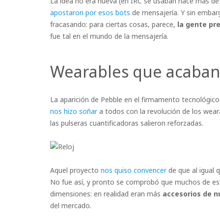
La idea no era nueva (en IRC se usaban hace más de 
apostaron por esos bots
de mensajería. Y sin embar
fracasando: para ciertas cosas, parece,
la gente pr
fue tal en el mundo de la mensajería.
Wearables que acaba
La aparición de Pebble en el firmamento tecnológic
nos hizo soñar
a todos con la revolución de los wea
las pulseras cuantificadoras salieron reforzadas.
Aquel proyecto
nos quiso convencer
de que al igual qu
No fue así, y pronto se comprobó que muchos de es
dimensiones: en realidad eran más
accesorios de 
del mercado.