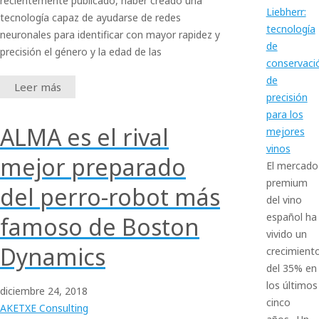
recientemente publicado, haber creado una
Liebherr:
tecnología capaz de ayudarse de redes
tecnología
neuronales para identificar con mayor rapidez y
de
precisión el género y la edad de las
conservaci
de
Leer más
precisión
para los
ALMA es el rival
mejores
vinos
mejor preparado
El mercado
premium
del perro-robot más
del vino
español ha
famoso de Boston
vivido un
Dynamics
crecimient
del 35% en
los últimos
diciembre
24,
2018
cinco
AKETXE Consulting