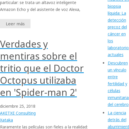
particular: se trata un altavoz inteligente
biopsia
Amazon Echo y del asistente de voz Alexa,
líquida: La
detección
Leer más
precoz del
cáncer en
Verdades y
los
laboratorio
mentiras sobre el
actuales
Descubren
tritio que el Doctor
un vínculo
Octopus utilizaba
entre
fertilidad y
en 'Spider-man 2'
células
inmunitaria
del cerebro
diciembre
25,
2018
La ciencia
AKETXE Consulting
detrás del
Xataka
aburrimien
Raramente las películas son fieles a la realidad: