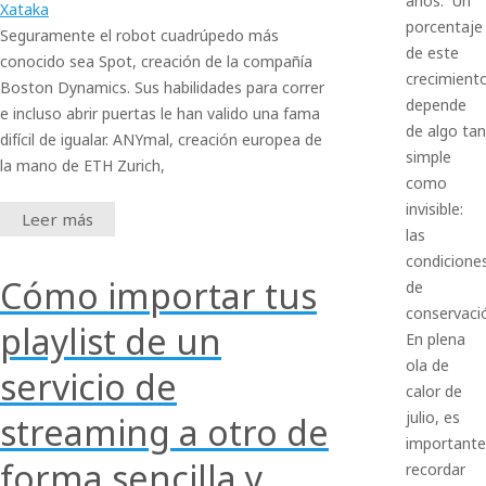
años. Un
Xataka
porcentaje
Seguramente el robot cuadrúpedo más
de este
conocido sea Spot, creación de la compañía
crecimient
Boston Dynamics. Sus habilidades para correr
depende
e incluso abrir puertas le han valido una fama
de algo tan
difícil de igualar. ANYmal, creación europea de
simple
la mano de ETH Zurich,
como
invisible:
Leer más
las
condicione
Cómo importar tus
de
conservaci
playlist de un
En plena
ola de
servicio de
calor de
julio, es
streaming a otro de
importante
forma sencilla y
recordar