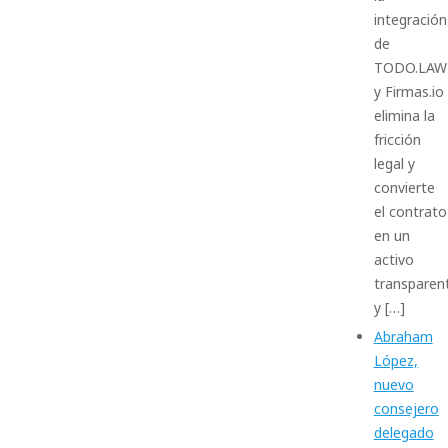
integración
de
TODO.LAW
y Firmas.io
elimina la
fricción
legal y
convierte
el contrato
en un
activo
transparen
y […]
Abraham
López,
nuevo
consejero
delegado