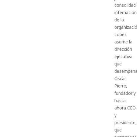
consolidac
internacion
de la
organizació
López
asume la
dirección
ejecutiva
que
desempeñ
Óscar
Pierre,
fundador y
hasta
ahora CEO
y
presidente,
que