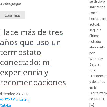
se declara
a videojuegos
satisfecha
con su
Leer más
herramient
actual,
Hace más de tres
según el
último
años que uso un
estudio
elaborado
termostato
por
Workday.
conectado: mi
Bajo el
experiencia y
título
“Tendencia
recomendaciones
y desafíos
en la
Digitalizac
diciembre
23,
2018
de RR.HH.
AKETXE Consulting
[…]
Xataka