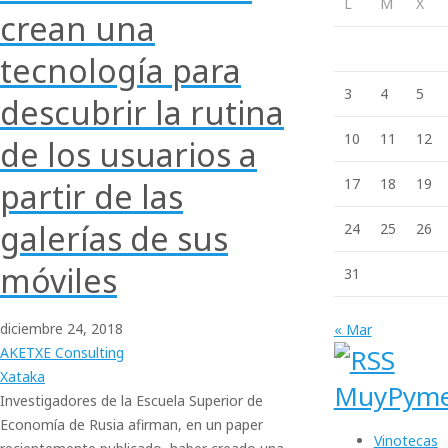
L
M
X
crean una
tecnología para
3
4
5
descubrir la rutina
10
11
12
de los usuarios a
17
18
19
partir de las
galerías de sus
24
25
26
móviles
31
diciembre
24,
2018
« Mar
AKETXE Consulting
Xataka
MuyPym
Investigadores de la Escuela Superior de
Economía de Rusia afirman, en un paper
Vinotecas