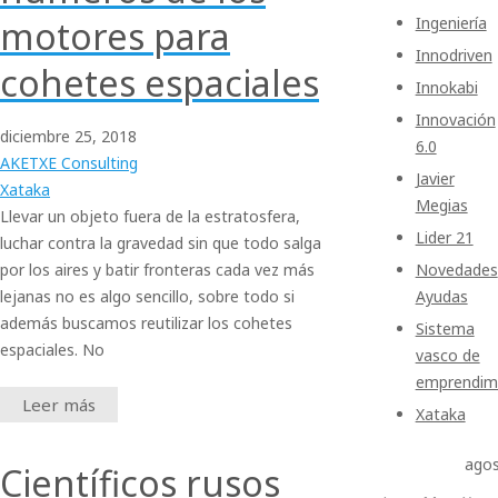
motores para
Ingeniería
Innodriven
cohetes espaciales
Innokabi
Innovación
diciembre
25,
2018
6.0
AKETXE Consulting
Javier
Xataka
Megias
Llevar un objeto fuera de la estratosfera,
Lider 21
luchar contra la gravedad sin que todo salga
por los aires y batir fronteras cada vez más
Novedades
lejanas no es algo sencillo, sobre todo si
Ayudas
además buscamos reutilizar los cohetes
Sistema
espaciales. No
vasco de
emprendim
Leer más
Xataka
ago
Científicos rusos