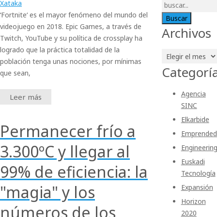
Xataka
‘Fortnite‘ es el mayor fenómeno del mundo del
videojuego en 2018. Epic Games, a través de
Archivos
Twitch, YouTube y su política de crossplay ha
logrado que la práctica totalidad de la
Archivos
población tenga unas nociones, por mínimas
Categorí
que sean,
Agencia
Leer más
SINC
Elkarbide
Permanecer frío a
Emprended
3.300ºC y llegar al
Engineerin
Euskadi
99% de eficiencia: la
Tecnología
"magia" y los
Expansión
Horizon
números de los
2020