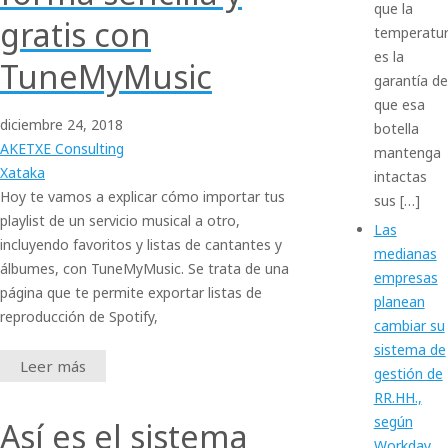
que la
gratis con
temperatu
es la
TuneMyMusic
garantía de
que esa
diciembre
24,
2018
botella
AKETXE Consulting
mantenga
Xataka
intactas
Hoy te vamos a explicar cómo importar tus
sus […]
playlist de un servicio musical a otro,
Las
incluyendo favoritos y listas de cantantes y
medianas
álbumes, con TuneMyMusic. Se trata de una
empresas
página que te permite exportar listas de
planean
reproducción de Spotify,
cambiar su
sistema de
Leer más
gestión de
RR.HH.,
según
Así es el sistema
Workday