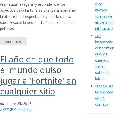
y las
dramatizar, exagerar y esconder ciertos
nuevas
aspectos de la historia es vital para mantener
formas de
la atención del espectador, y aquí la ciencia
entretenim
suele llevarse la peor parte. Una de las muchas
interactivo
películas
Los
Leer más
inesperado
conocimie
que los
El año en que todo
cuervos
tienen
el mundo quiso
sobre los
jugar a 'Fortnite' en
lobos
Fragmenta
cualquier sitio
inesperada
de un
diciembre
25,
2018
cometa
AKETXE Consulting