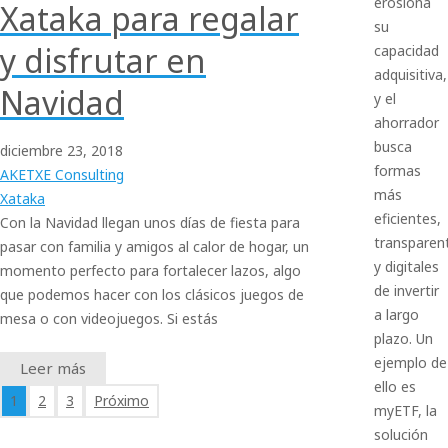
erosiona
Xataka para regalar
su
y disfrutar en
capacidad
adquisitiva,
Navidad
y el
ahorrador
busca
diciembre
23,
2018
formas
AKETXE Consulting
más
Xataka
eficientes,
Con la Navidad llegan unos días de fiesta para
transparen
pasar con familia y amigos al calor de hogar, un
y digitales
momento perfecto para fortalecer lazos, algo
de invertir
que podemos hacer con los clásicos juegos de
a largo
mesa o con videojuegos. Si estás
plazo. Un
ejemplo de
Leer más
ello es
1
2
3
Próximo
myETF, la
solución