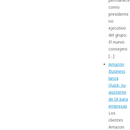
permanece
como
presidente
no
ejecutivo
del grupo.
El nuevo
consejero
[…]
Amazon
Business
lanza
Quick, su
asistente
de IA para
empresas
Los
clientes
Amazon