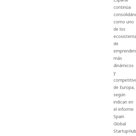
continúa
consolidán
como uno
de los
ecosistem
de
emprendim
más
dinámicos
y
competitiv
de Europa,
según
indican en
el informe
Spain
Global
StartupHu