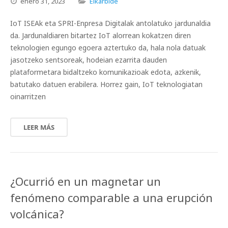
enero
31,
2023
Elkarbide
IoT ISEAk eta SPRI-Enpresa Digitalak antolatuko jardunaldia
da. Jardunaldiaren bitartez IoT alorrean kokatzen diren
teknologien egungo egoera aztertuko da, hala nola datuak
jasotzeko sentsoreak, hodeian ezarrita dauden
plataformetara bidaltzeko komunikazioak edota, azkenik,
batutako datuen erabilera. Horrez gain, IoT teknologiatan
oinarritzen
LEER MÁS
¿Ocurrió en un magnetar un
fenómeno comparable a una erupción
volcánica?