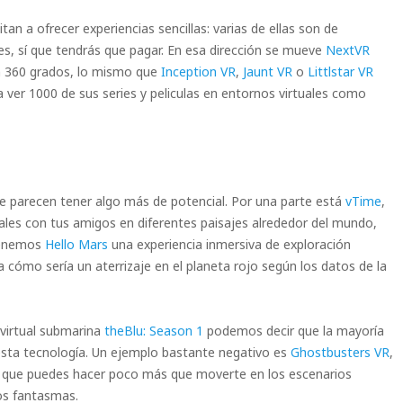
tan a ofrecer experiencias sencillas: varias de ellas son de
es, sí que tendrás que pagar. En esa dirección se mueve
NextVR
n 360 grados, lo mismo que
Inception VR
,
Jaunt VR
o
Littlstar VR
a ver 1000 de sus series y peliculas en entornos virtuales como
ue parecen tener algo más de potencial. Por una parte está
vTime
,
ales con tus amigos en diferentes paisajes alrededor del mundo,
 tenemos
Hello Mars
una experiencia inmersiva de exploración
cómo sería un aterrizaje en el planeta rojo según los datos de la
 virtual submarina
theBlu: Season 1
podemos decir que la mayoría
esta tecnología. Un ejemplo bastante negativo es
Ghostbusters VR
,
el que puedes hacer poco más que moverte en los escenarios
los fantasmas.