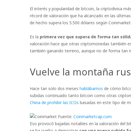
El interés y popularidad de bitcoin, la criptodivisa m
récord de valoración que ha alcanzado en las última
de hecho supera los 5.500 dólares según Coinmarket
Es la
primera vez que supera de forma tan sólid
valoración hace que otras criptomonedas también es
también ganando terreno, aunque no de forma tan n
Vuelve la montaña ru
Hace tan solo dos meses
hablábamos
de cómo bitc
subidas continuado tanto bitcoin como otras cript
China de prohibir las ICOs
basadas en este tipo de mo
Fuente:
Coinmarketcap.com
Eso provocó bajadas notables en la valoración del bit
se ha vuelto a demostrar
con una nueva subida f