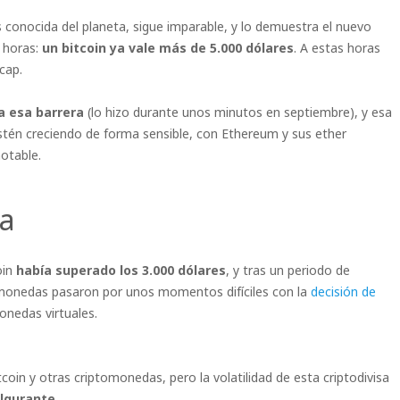
ás conocida del planeta, sigue imparable, y lo demuestra el nuevo
s horas:
un bitcoin ya vale más de 5.000 dólares
. A estas horas
cap.
a esa barrera
(lo hizo durante unos minutos en septiembre), y esa
tén creciendo de forma sensible, con Ethereum y sus ether
otable.
sa
oin
había superado los 3.000 dólares
, y tras un periodo de
omonedas pasaron por unos momentos difíciles con la
decisión de
nedas virtuales.
coin y otras criptomonedas, pero la volatilidad de esta criptodivisa
ulgurante
.