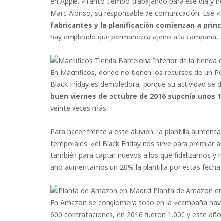
en Apple. «Tanto tiempo trabajando para ese día y 
Marc Alonso, su responsable de comunicación. Ese «
fabricantes y la planificación comienzan a prin
hay empleado que permanezca ajeno a la campaña, 
Interior de la tienda
En Macnificos, donde no tienen los recursos de un
Black Friday es demoledora, porque su actividad se d
buen viernes de octubre de 2016 suponía unos 15
veinte veces más.
Para hacer frente a este aluvión, la plantilla aume
temporales: «el Black Friday nos sirve para premiar 
también para captar nuevos a los que fidelizamos y 
año aumentamos un 20% la plantilla por estas fecha
Planta de Amazon en
En Amazon se conglomera todo en la «campaña navideñ
600 contrataciones, en 2016 fueron 1.000 y este año 