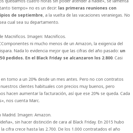
nos quedamos cuatro horas sin poder atender a nadie», se lamenta
tanto tiempo» no es un decir:
las primeras reuniones con
cipios de septiembre
, a la vuelta de las vacaciones veraniegas. No
sea cual sea su departamento.
 de Macnificos. Imagen: Macnificos.
 PCComponentes ni mucho menos de un Amazon, la exigencia del
ispara. Nada lo evidencia mejor que las cifras del año pasado:
un
0 pedidos. En el Black Friday se alcanzaron los 2.800
. Casi
nta en torno a un 20% desde un mes antes. Pero no con contratos
a nuestros clientes habituales con precios muy buenos, pero
nos hacen aumentar la facturación, así que ese 20% se queda. Cada
s», nos cuenta Marc.
 Madrid. Imagen: Amazon.
a», sin hacer distinción de cara al Black Friday. En 2015 hubo
la cifra crece hasta las 2.700. De los 1.000 contratados el año