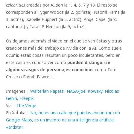
celebrities
creadas por AI son la 1, 4, 6, 7 y 10. El resto se
corresponden a Tyger Woods (la 2, golfista), Naomi Harris (la
3, actriz), Isabelle Huppert (la 5, actriz), Ángel Capel (la 8,
cantante) y Taraji P. Henson (la 9, actriz).
Os dejamos además el vídeo en el que se ven éstas y otras
creaciones más del trabajo de Nvidia con la AI. Como suele
ocurrir, estas cosas resultan un poco inquietantes, pero en
este caso es curioso ver cómo
pueden distinguirse
algunos rasgos de personajes conocidos
como Tom
Cruise o Farrah Fawcett.
Imágenes |
Walterlan Papetti
,
NASA/Joel Kowsky
,
Nicolas
Genin
,
Freepik
Vía |
The Verge
En Xataka |
No, no es una calle que puedas encontrar con
Google Maps, es un invento de una inteligencia artificial
«artista»