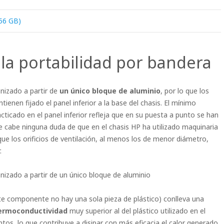
256 GB)
la portabilidad por bandera
nizado a partir de
un único bloque de aluminio
, por lo que los
tienen fijado el panel inferior a la base del chasis. El mínimo
acticado en el panel inferior refleja que en su puesta a punto se han
 cabe ninguna duda de que en el chasis HP ha utilizado maquinaria
e los orificios de ventilación, al menos los de menor diámetro,
.
nizado a partir de un único bloque de aluminio
este componente no hay una sola pieza de plástico) conlleva una
termoconductividad
muy superior al del plástico utilizado en el
os, lo que contribuye a disipar con más eficacia el calor generado