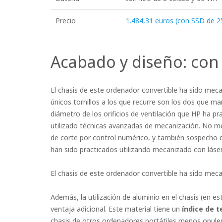
Precio
1.484,31 euros (con SSD de 
Acabado y diseño: con 
El chasis de este ordenador convertible ha sido meca
únicos tornillos a los que recurre son los dos que man
diámetro de los orificios de ventilación que HP ha pr
utilizado técnicas avanzadas de mecanización. No me
de corte por control numérico, y también sospecho qu
han sido practicados utilizando mecanizado con láser
El chasis de este ordenador convertible ha sido meca
Además, la utilización de aluminio en el chasis (en 
ventaja adicional. Este material tiene un
índice de 
chasis de otros ordenadores portátiles menos opulent