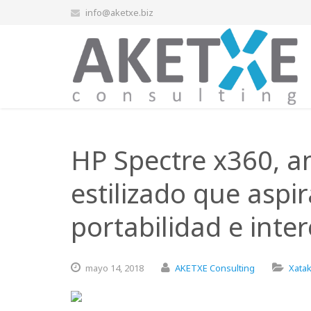
info@aketxe.biz
HP Spectre x360, an
estilizado que aspi
portabilidad e int
mayo
14,
2018
AKETXE Consulting
Xata