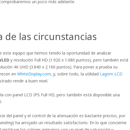
Lo comprobaremos un poco más adelante.
a de las circunstancias
n de este equipo que hemos tenido la oportunidad de analizar
 WLED
y resolución Full HD (1.920 x 1.080 puntos), pero también está
lución 4K UHD (3.840 x 2.160 puntos). Para poner a prueba su
ofrecen en
WhiteDisplay.com
, y, sobre todo, la utilidad
Lagom LCD
trado rendir a buen nivel.
a con panel LCD IPS Full HD, pero también está disponible una
D
ie del panel y el control de la atenuación es bastante preciso, por
anding
) ha arrojado un resultado satisfactorio. En lo que concierne
restituye los colores primarios con un nivel de saturación y