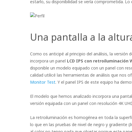
estarlo, su disponibilidad se vería comprometida. 
Una pantalla a la altur
Como os anticipé al principio del análisis, la versió
incorpora un panel
LCD IPS con retroiluminación
disponible un modelo equipado con un panel con reso
calidad utilicé las herramientas de análisis que nos 
Monitor Test
. Y el panel IPS de este equipo ha demos
El modelo que hemos analizado incorpora una pantall
versión equipada con un panel con resolución 4K UH
La retroiluminación es homogénea en toda la superfic
lo que en las pruebas de nivel de negro y gradiente (
b
al color no tengo nada que objetar porque este panel 