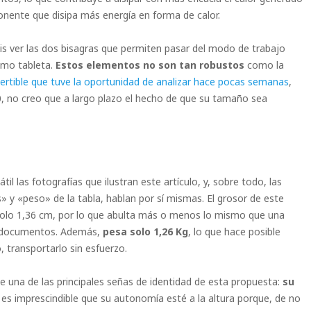
onente que disipa más energía en forma de calor.
is ver las dos bisagras que permiten pasar del modo de trabajo
omo tableta.
Estos elementos no son tan robustos
como la
ertible que tuve la oportunidad de analizar hace pocas semanas
,
60, no creo que a largo plazo el hecho de que su tamaño sea
il las fotografías que ilustran este artículo, y, sobre todo, las
 y «peso» de la tabla, hablan por sí mismas. El grosor de este
 solo 1,36 cm, por lo que abulta más o menos lo mismo que una
ar documentos. Además,
pesa solo 1,26 Kg
, lo que hace posible
, transportarlo sin esfuerzo.
de una de las principales señas de identidad de esta propuesta:
su
o es imprescindible que su autonomía esté a la altura porque, de no