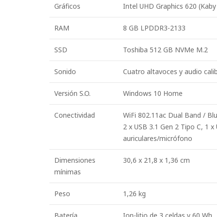
Gráficos
Intel UHD Graphics 620 (Kaby
RAM
8 GB LPDDR3-2133
SSD
Toshiba 512 GB NVMe M.2
Sonido
Cuatro altavoces y audio cal
Versión S.O.
Windows 10 Home
Conectividad
WiFi 802.11ac Dual Band / Bl
2 x USB 3.1 Gen 2 Tipo C, 1 x 
auriculares/micrófono
Dimensiones
30,6 x 21,8 x 1,36 cm
mínimas
Peso
1,26 kg
Batería
Ion-litio de 3 celdas y 60 Wh