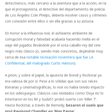
detectivesco, más cercano a la aventura que a la acción, en la
que el protagonista, el detective del departamento de policía
de Los Ángeles Cole Phelps, debería resolver casos y crímenes
con conexión entre ellos o sin ella gracias a su astucia.
En honor a la influencia noir, el asfixiante ambiente de
corrupción moral y falsedad acabaría haciendo mella en el
viaje del jugador, llevándole por el sota-caballo-rey del cine
negro más clásico (o, siendo más concretos, dejándole muy
cerca de esa
notable recreación noventera que fue LA
Confidential, del malogrado Curtis Hanson
).
A priori, y sobre el papel, la apuesta de Bondi y Rockstar ya
era valiosa de por sí. Pese a lo sólidas que son sus raíces
literarias y cinematográficas, lo noir no había tenido impacto
en los videojuegos. Clásicos casi olvidados como ‘Deja Vu’ lo
intentaron en los 80 y Suda51 probó suerte con ‘Killer 7’.
Hasta Rockstar, a través de Remedy,
besaron el suelo que
pisó Raymond Chandler en ‘Max Payne
’.