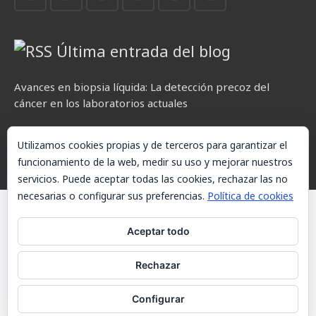
Última entrada del blog
Avances en biopsia líquida: La detección precoz del
cáncer en los laboratorios actuales
Utilizamos cookies propias y de terceros para garantizar el
funcionamiento de la web, medir su uso y mejorar nuestros
servicios. Puede aceptar todas las cookies, rechazar las no
necesarias o configurar sus preferencias.
Política de cookies
© AKETXE Consulting, S.L. - Este sitio web utiliza cookies, consulte
nuestra Política de cookies.
Aceptar todo
Aviso Legal
Rechazar
Política de cookies
Configurar
Contacto