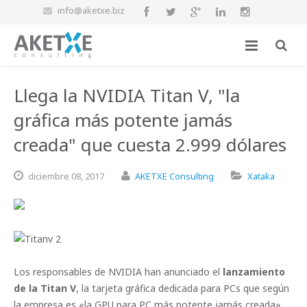
info@aketxe.biz
Llega la NVIDIA Titan V, "la
gráfica más potente jamás
creada" que cuesta 2.999 dólares
diciembre
08,
2017
AKETXE Consulting
Xataka
Los responsables de NVIDIA han anunciado el
lanzamiento
de la Titan V
, la tarjeta gráfica dedicada para PCs que según
la empresa es «la GPU para PC más potente jamás creada».