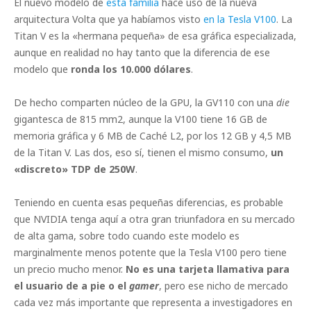
El nuevo modelo de
esta familia
hace uso de la nueva
arquitectura Volta que ya habíamos visto
en la Tesla V100
. La
Titan V es la «hermana pequeña» de esa gráfica especializada,
aunque en realidad no hay tanto que la diferencia de ese
modelo que
ronda los 10.000 dólares
.
De hecho comparten núcleo de la GPU, la GV110 con una
die
gigantesca de 815 mm2, aunque la V100 tiene 16 GB de
memoria gráfica y 6 MB de Caché L2, por los 12 GB y 4,5 MB
de la Titan V. Las dos, eso sí, tienen el mismo consumo,
un
«discreto» TDP de 250W
.
Teniendo en cuenta esas pequeñas diferencias, es probable
que NVIDIA tenga aquí a otra gran triunfadora en su mercado
de alta gama, sobre todo cuando este modelo es
marginalmente menos potente que la Tesla V100 pero tiene
un precio mucho menor.
No es una tarjeta llamativa para
el usuario de a pie o el
gamer
, pero ese nicho de mercado
cada vez más importante que representa a investigadores en