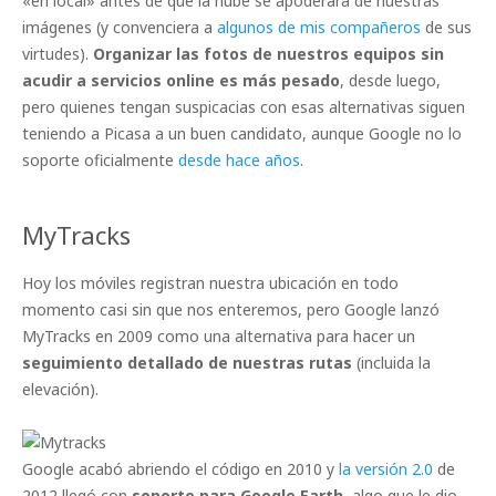
«en local» antes de que la nube se apoderara de nuestras
imágenes (y convenciera a
algunos de mis compañeros
de sus
virtudes).
Organizar las fotos de nuestros equipos sin
acudir a servicios online es más pesado
, desde luego,
pero quienes tengan suspicacias con esas alternativas siguen
teniendo a Picasa a un buen candidato, aunque Google no lo
soporte oficialmente
desde hace años
.
MyTracks
Hoy los móviles registran nuestra ubicación en todo
momento casi sin que nos enteremos, pero Google lanzó
MyTracks en 2009 como una alternativa para hacer un
seguimiento detallado de nuestras rutas
(incluida la
elevación).
Google acabó abriendo el código en 2010 y
la versión 2.0
de
2012 llegó con
soporte para Google Earth
, algo que le dio