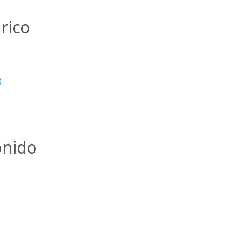
rico
)
onido