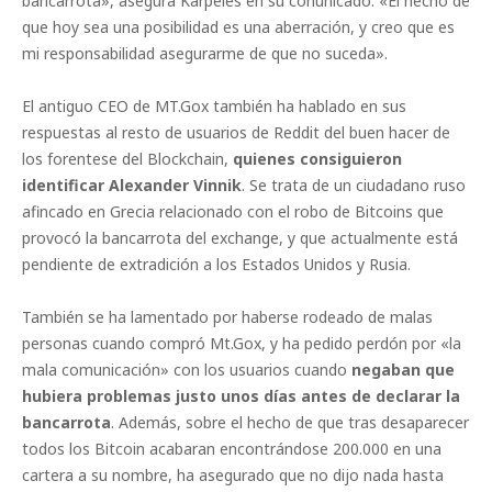
bancarrota», asegura Karpèles en su conunicado. «El hecho de
que hoy sea una posibilidad es una aberración, y creo que es
mi responsabilidad asegurarme de que no suceda».
El antiguo CEO de MT.Gox también ha hablado en sus
respuestas al resto de usuarios de Reddit del buen hacer de
los forentese del Blockchain,
quienes consiguieron
identificar Alexander Vinnik
. Se trata de un ciudadano ruso
afincado en Grecia relacionado con el robo de Bitcoins que
provocó la bancarrota del exchange, y que actualmente está
pendiente de extradición a los Estados Unidos y Rusia.
También se ha lamentado por haberse rodeado de malas
personas cuando compró Mt.Gox, y ha pedido perdón por «la
mala comunicación» con los usuarios cuando
negaban que
hubiera problemas justo unos días antes de declarar la
bancarrota
. Además, sobre el hecho de que tras desaparecer
todos los Bitcoin acabaran encontrándose 200.000 en una
cartera a su nombre, ha asegurado que no dijo nada hasta