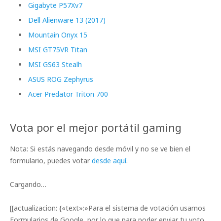
Gigabyte P57Xv7
Dell Alienware 13 (2017)
Mountain Onyx 15
MSI GT75VR Titan
MSI GS63 Stealh
ASUS ROG Zephyrus
Acer Predator Triton 700
Vota por el mejor portátil gaming
Nota: Si estás navegando desde móvil y no se ve bien el
formulario, puedes votar
desde aquí
.
Cargando…
[[actualizacion: {«text»:»Para el sistema de votación usamos
Formularios de Google, por lo que para poder enviar tu voto