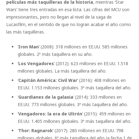
películas más taquilleras de la historia
, mientras ‘Star
Wars’ tiene tres entradas en esa lista. Las cifras del MCU son
impresionantes, pero no llegan al nivel de la saga de
Lucasfilm, en el sentido de que no logran acabar el año como
las más taquilleras.
‘
Iron Man
‘ (2008): 318 millones en EE.UU. 585 millones
globales. 2ª más taquillera en su año.
‘
Los Vengadores
‘ (2012): 623 millones en EE.UU. 1.518
millones globales. La más taquillera del año.
‘
Capitán América: Civil War
‘ (2016): 408 millones en
EE.UU. 1.153 millones globales. 3ª más taquillera del año.
‘
Guardianes de la galaxia
‘ (2014): 333 millones en
EE.UU. 773 millones globales. 3ª más taquillera del año.
‘
Vengadores: la era de Ultrón
‘ (2015): 459 millones en
EE.UU. 1.405 millones globales. 3ª más taquillera del año.
‘
Thor: Ragnarok
‘ (2017): 280 millones en EE.UU. 798
millones globales. 6ª más taquillera del año (a fecha 1 de