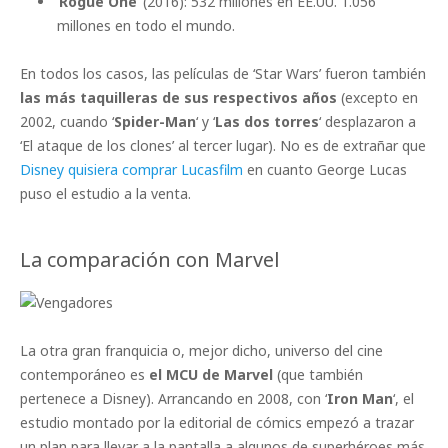
‘
Rogue One
‘ (2016): 532 millones en EE.UU. 1.056
millones en todo el mundo.
En todos los casos, las películas de ‘Star Wars’ fueron también
las más taquilleras de sus respectivos años
(excepto en
2002, cuando ‘
Spider-Man
‘ y ‘
Las dos torres
‘ desplazaron a
‘El ataque de los clones’ al tercer lugar). No es de extrañar que
Disney quisiera comprar Lucasfilm
en cuanto George Lucas
puso el estudio a la venta.
La comparación con Marvel
La otra gran franquicia o, mejor dicho, universo del cine
contemporáneo es
el MCU de Marvel
(que también
pertenece a Disney). Arrancando en 2008, con ‘
Iron Man
‘, el
estudio montado por la editorial de cómics empezó a trazar
un plan para llevar a la pantalla a algunos de superhéroes más