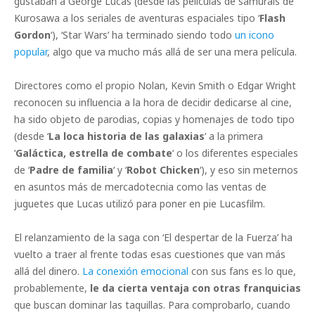
gustaban a George Lucas (desde las películas de samurais de
Kurosawa a los seriales de aventuras espaciales tipo ‘
Flash
Gordon
‘), ‘Star Wars’ ha terminado siendo todo
un icono
popular
, algo que va mucho más allá de ser una mera película.
Directores como el propio Nolan, Kevin Smith o Edgar Wright
reconocen su influencia a la hora de decidir dedicarse al cine,
ha sido objeto de parodias, copias y homenajes de todo tipo
(desde ‘
La loca historia de las galaxias
‘ a la primera
‘
Galáctica, estrella de combate
‘ o los diferentes especiales
de ‘
Padre de familia
‘ y ‘
Robot Chicken
‘), y eso sin meternos
en asuntos más de mercadotecnia como las ventas de
juguetes que Lucas utilizó para poner en pie Lucasfilm.
El relanzamiento de la saga con ‘El despertar de la Fuerza’ ha
vuelto a traer al frente todas esas cuestiones que van más
allá del dinero.
La conexión emocional
con sus fans es lo que,
probablemente,
le da cierta ventaja con otras franquicias
que buscan dominar las taquillas. Para comprobarlo, cuando