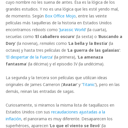
cuyo nombre no les suena de antes. Ésa es la lógica de los
grandes estudios. Y no es una lógica que les esté yendo mal,
de momento. Según
Box Office Mojo
, entre las veinte
películas más taquilleras de la historia en Estados Unidos
encontramos
reboots
como ‘
Jurassic World
‘ (la cuarta),
secuelas como ‘
El caballero oscuro
‘ (la sexta) o ‘
Buscando a
Dory
‘ (la novena),
remakes
como ‘
La bella y la Bestia
‘ (la
octava) y hasta tres películas de ‘
La guerra de las galaxias
‘:
‘
El despertar de la Fuerza
‘ (la primera), ‘
La amenaza
fantasma
‘ (la décima) y el episodio IV (la undécima).
La segunda y la tercera son películas que utilizan ideas
originales de James Cameron (‘
Avatar
‘ y ‘
Titanic
‘), pero en las
demás, reinan las entradas de sagas.
Curiosamente, si miramos la misma lista de taquillazos en
Estados Unidos con sus
recaudaciones ajustadas a la
inflación
, el panorama es muy diferente. Desaparecen los
superhéroes, aparecen ‘
Lo que el viento se llevó
‘ (la