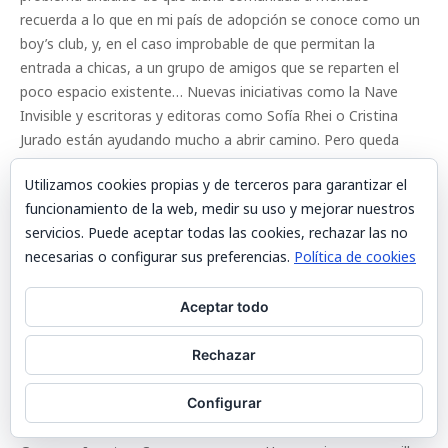
recuerda a lo que en mi país de adopción se conoce como un
boy’s club, y, en el caso improbable de que permitan la
entrada a chicas, a un grupo de amigos que se reparten el
poco espacio existente… Nuevas iniciativas como la Nave
Invisible y escritoras y editoras como Sofía Rhei o Cristina
Jurado están ayudando mucho a abrir camino. Pero queda
tanto por hacer que hay que admitirlo: las cosas no cambian
Utilizamos cookies propias y de terceros para garantizar el
de un día para otro, la resistencia sigue existiendo, y una
funcionamiento de la web, medir su uso y mejorar nuestros
escritora todavía lo tiene muy crudo para ganar un premio
servicios. Puede aceptar todas las cookies, rechazar las no
importante o vender lo mismo que un hombre.
necesarias o configurar sus preferencias.
Política de cookies
Una ambición (como escritora de fantástico).
Aceptar todo
Publicar mi novela de detectives sobrenatural, y que la BBC la
transforme en una serie de la televisión… ¡Soñar es gratis!
Rechazar
Un sueño imposible (como escritora de fantástico).
Configurar