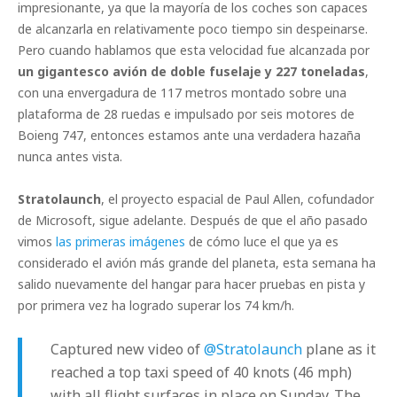
impresionante, ya que la mayoría de los coches son capaces
de alcanzarla en relativamente poco tiempo sin despeinarse.
Pero cuando hablamos que esta velocidad fue alcanzada por
un gigantesco avión de doble fuselaje y 227 toneladas
,
con una envergadura de 117 metros montado sobre una
plataforma de 28 ruedas e impulsado por seis motores de
Boieng 747, entonces estamos ante una verdadera hazaña
nunca antes vista.
Stratolaunch
, el proyecto espacial de Paul Allen, cofundador
de Microsoft, sigue adelante. Después de que el año pasado
vimos
las primeras imágenes
de cómo luce el que ya es
considerado el avión más grande del planeta, esta semana ha
salido nuevamente del hangar para hacer pruebas en pista y
por primera vez ha logrado superar los 74 km/h.
Captured new video of
@Stratolaunch
plane as it
reached a top taxi speed of 40 knots (46 mph)
with all flight surfaces in place on Sunday. The