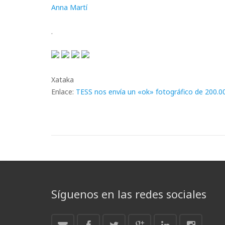
Anna Martí
.
Xataka
Enlace:
TESS nos envía un «ok» fotográfico de 200.00
Síguenos en las redes sociales