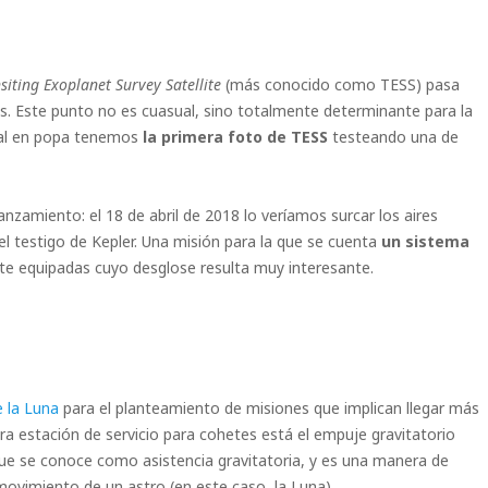
siting Exoplanet Survey Satellite
(más conocido como TESS) pasa
as. Este punto no es cuasual, sino totalmente determinante para la
ial en popa tenemos
la primera foto de TESS
testeando una de
nzamiento: el 18 de abril de 2018 lo veríamos surcar los aires
l testigo de Kepler. Una misión para la que se cuenta
un sistema
e equipadas cuyo desglose resulta muy interesante.
e la Luna
para el planteamiento de misiones que implican llegar más
ura estación de servicio para cohetes está el empuje gravitatorio
ue se conoce como asistencia gravitatoria, y es una manera de
ovimiento de un astro (en este caso, la Luna).