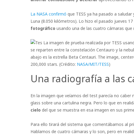
La NASA
confirmó
que TESS ya ha pasado a saludar y
Luna (8.050 kilómetros). Lo hizo el pasado jueves 1
fotográfico
usando una de las cuatro cámaras que m
La imagen de prueba realizada por TESS usand
se reparten entre la constelación Centauro y la nebul
abajo es la estrella Beta Centauri. The image, cente
200,000 stars. (Crédito:
NASA/MIT/TESS
)
Una radiografía a las 
En la imagen que veíamos del test parecía no caber n
glass sobre una cartulina negra. Pero lo que en reali
cielo
del que se muestra en esa imagen en sus prime
Para ello tirará del sistema que comentábamos al prin
Hablamos de cuatro cámaras y lo son, pero en reali