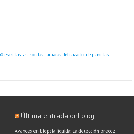
0 estrellas: así son las cámaras del cazador de planetas
Última entrada del blog
Avances en biopsia líquida: La detección precoz