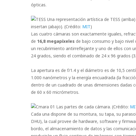
ópticas.
Una representación artística de TESS (arriba)
insertan (abajo). (Crédito:
MIT
)
Las cuatro cámaras son exactamente iguales, refract
de
16,8 megapíxeles
de bajo consumo y bajo nivel 
un recubrimiento antirreflejante y uno de ellos con un
24 grados, siendo el combinado de 24 x 96 grados (3
La apertura es de f/1.4 y el diámetro es de 10,5 cent
1.000 nanómetros y la energía encuadrada (la fracció
dentro de un cuadrado de unas dimensiones dadas ce
de 60 x 60 micrómetros.
Las partes de cada cámara. (Crédito:
MI
Cada una dispone de su montura, su tapa, su paraso
DHU), la cual provee de hardware, software y firmwa
bordo, el almacenamiento de datos y las comunicacio
producirán un flujo continuo de imágenes con tiempo