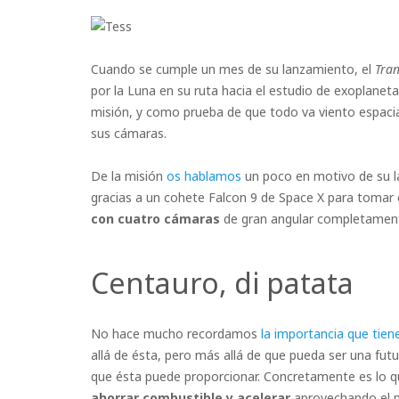
Cuando se cumple un mes de su lanzamiento, el
Tran
por la Luna en su ruta hacia el estudio de exoplanet
misión, y como prueba de que todo va viento espac
sus cámaras.
De la misión
os hablamos
un poco en motivo de su la
gracias a un cohete Falcon 9 de Space X para tomar e
con cuatro cámaras
de gran angular completament
Centauro, di patata
No hace mucho recordamos
la importancia que tien
allá de ésta, pero más allá de que pueda ser una fut
que ésta puede proporcionar. Concretamente es lo q
ahorrar combustible y acelerar
aprovechando el m