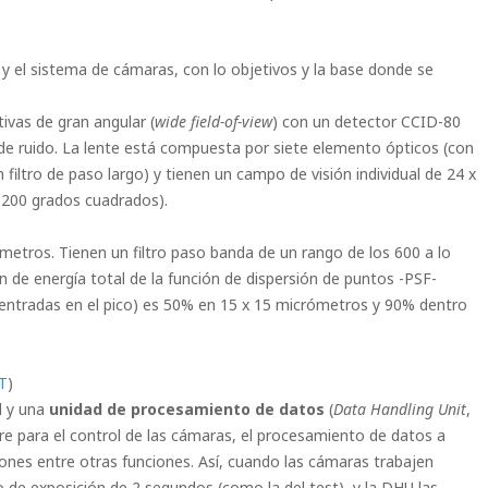
 y el sistema de cámaras, con lo objetivos y la base donde se
ivas de gran angular (
wide field-of-view
) con un detector CCID-80
de ruido. La lente está compuesta por siete elemento ópticos (con
 filtro de paso largo) y tienen un campo de visión individual de 24 x
.200 grados cuadrados).
ímetros. Tienen un filtro paso banda de un rango de los 600 a lo
n de energía total de la función de dispersión de puntos -PSF-
ntradas en el pico) es 50% en 15 x 15 micrómetros y 90% dentro
T
)
l y una
unidad de procesamiento de datos
(
Data Handling Unit
,
re para el control de las cámaras, el procesamiento de datos a
nes entre otras funciones. Así, cuando las cámaras trabajen
 de exposición de 2 segundos (como la del test), y la DHU las