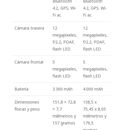
Bluetooth
Bluetooth
4.2, GPS, Wi-
4.2, GPS. Wi-
Fi ac
Fi ac
Cámara trasera
12
12
megapíxeles,
megapíxeles,
f/2.2, PDAF,
f/2.2, PDAF,
flash LED
flash LED
Cámara frontal
5
5
megapíxeles,
megapíxeles,
flash LED
flash LED
Batería
3.300 mAh
4.000 mAh
Dimensiones
151,8 × 72,8
158,5 x
físicas y peso
× 7,7
75,45 x 8,05
milímetros y
milímetros y
157 gramos
179,5
gramos