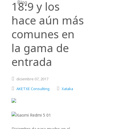
18:9 y los
Blog
hace aún más
comunes en
la gama de
entrada
diciembre
07,
2017
AKETXE Consulting
Xataka
Diciembre da para mucho en el