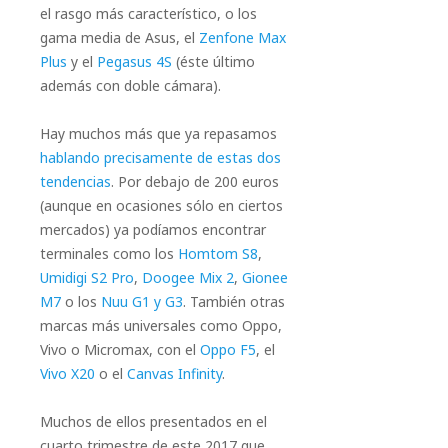
el rasgo más característico, o los
gama media de Asus, el
Zenfone Max
Plus
y el
Pegasus 4S
(éste último
además con doble cámara).
Hay muchos más que ya repasamos
hablando precisamente de estas dos
tendencias
. Por debajo de 200 euros
(aunque en ocasiones sólo en ciertos
mercados) ya podíamos encontrar
terminales como los
Homtom S8
,
Umidigi S2 Pro
,
Doogee Mix 2
,
Gionee
M7
o los
Nuu G1 y G3
. También otras
marcas más universales como Oppo,
Vivo o Micromax, con el
Oppo F5
, el
Vivo X20
o el
Canvas Infinity
.
Muchos de ellos presentados en el
cuarto trimestre de este 2017 que