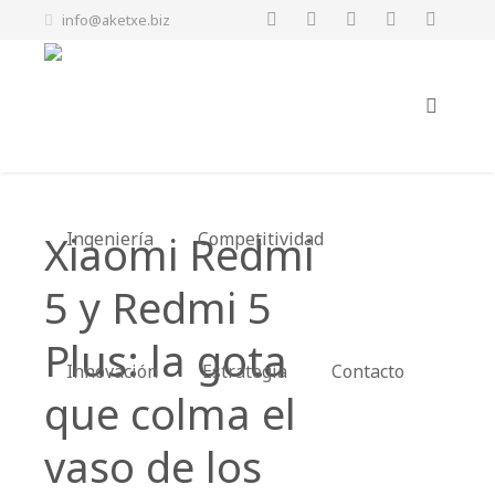
info@aketxe.biz
Xiaomi Redmi
Ingeniería
Competitividad
5 y Redmi 5
Plus: la gota
Innovación
Estrategia
Contacto
que colma el
vaso de los