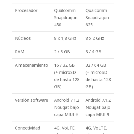
Procesador
Qualcomm
Qualcomm
Snapdragon
Snapdragon
450
625
Núcleos
8 x 1,8 GHz
8 x 2 GHz
RAM
2 / 3 GB
3 / 4 GB
Almacenamiento
16 / 32 GB
32 / 64 GB
(+ microSD
(+ microSD
de hasta 128
de hasta 128
GB)
GB)
Versión software
Android 7.1.2
Android 7.1.2
Nougat bajo
Nougat bajo
capa MIUI 9
capa MIUI 9
Conectividad
4G, VoLTE,
4G, VoLTE,