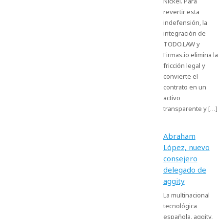
Nickel. Para
revertir esta
indefensión, la
integración de
TODO.LAW y
Firmas.io elimina la
fricción legal y
convierte el
contrato en un
activo
transparente y […]
Abraham
López, nuevo
consejero
delegado de
aggity
La multinacional
tecnológica
española, aggity,