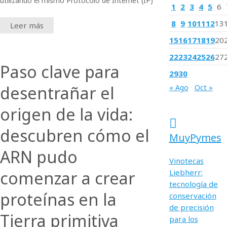
utilizando el mismo Protocolo de Internet (IP)
1
2
3
4
5
6
8
9
10
11
12
13
Leer más
15
16
17
18
19
20
22
23
24
25
26
27
Paso clave para
29
30
desentrañar el
« Ago
Oct »
origen de la vida:
descubren cómo el
MuyPymes
ARN pudo
Vinotecas
comenzar a crear
Liebherr:
tecnología de
proteínas en la
conservación
de precisión
Tierra primitiva
para los