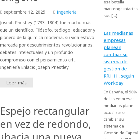
esa botella
mantenga intactas
septiembre
12,
2025
Ingeniería
sus […]
Joseph Priestley (1733–1804) fue mucho más
que un científico. Filósofo, teólogo, educador y
Las medianas
pionero de la química moderna, su vida estuvo
empresas
marcada por descubrimientos revolucionarios,
planean
debates intelectuales y un profundo
cambiar su
compromiso con el pensamiento crí …
sistema de
Ingeniería Enlace: Joseph Priestley:
gestión de
RR.HH., según
Leer más
Workday
En España, el 58%
de las empresas
medianas planea
Espejo rectangular
actualizar o
cambiar su
en vez de redondo,
sistema de
Gestión de Capital
¿hacia una nueva