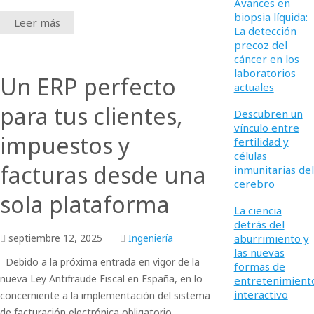
Avances en
biopsia líquida:
Leer más
La detección
precoz del
cáncer en los
laboratorios
Un ERP perfecto
actuales
para tus clientes,
Descubren un
vínculo entre
impuestos y
fertilidad y
células
facturas desde una
inmunitarias del
cerebro
sola plataforma
La ciencia
detrás del
septiembre
12,
2025
Ingeniería
aburrimiento y
las nuevas
Debido a la próxima entrada en vigor de la
formas de
nueva Ley Antifraude Fiscal en España, en lo
entretenimient
interactivo
concerniente a la implementación del sistema
de facturación electrónica obligatorio