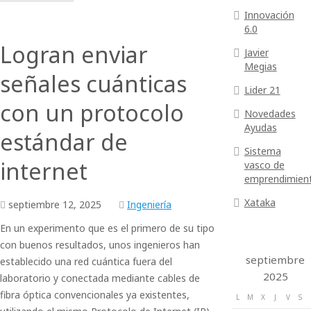
Innovación
6.0
Logran enviar
Javier
Megias
señales cuánticas
Lider 21
con un protocolo
Novedades
Ayudas
estándar de
Sistema
internet
vasco de
emprendimien
Xataka
septiembre
12,
2025
Ingeniería
En un experimento que es el primero de su tipo
con buenos resultados, unos ingenieros han
septiembre
establecido una red cuántica fuera del
2025
laboratorio y conectada mediante cables de
fibra óptica convencionales ya existentes,
L
M
X
J
V
S